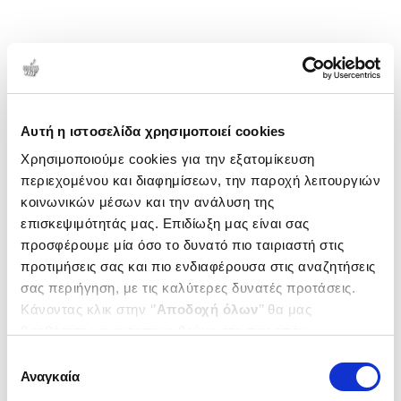
Αυτή η ιστοσελίδα χρησιμοποιεί cookies
Χρησιμοποιούμε cookies για την εξατομίκευση
περιεχομένου και διαφημίσεων, την παροχή λειτουργιών
κοινωνικών μέσων και την ανάλυση της
επισκεψιμότητάς μας. Επιδίωξη μας είναι σας
προσφέρουμε μία όσο το δυνατό πιο ταιριαστή στις
προτιμήσεις σας και πιο ενδιαφέρουσα στις αναζητήσεις
σας περιήγηση, με τις καλύτερες δυνατές προτάσεις.
Κάνοντας κλικ στην ‘’
Αποδοχή όλων
’’ θα μας
βοηθήσετε να ανταποκριθούμε στα παραπάνω.
Μπορείτε επίσης να επεξεργαστείτε ποια cookies σας
Επιλογή
ενδιαφέρουν και να επιλέξετε από τα παρακάτω με την
Αναγκαία
συγκατάθεσης
‘’
Αποδοχή επιλογών
΄΄και να ενημερωθείτε σχετικά με