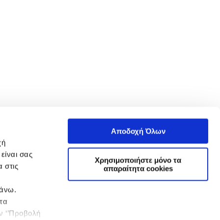
Αποδοχή Όλων
χή
είναι σας
Χρησιμοποιήστε μόνο τα
 στις
απαραίτητα cookies
πάνω.
 τα
ην ‘’Προβολή