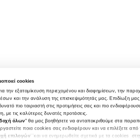
μοποιεί cookies
ια την εξατομίκευση περιεχομένου και διαφημίσεων, την παρο
έσων και την ανάλυση της επισκεψιμότητάς μας. Επιδίωξη μας 
υνατό πιο ταιριαστή στις προτιμήσεις σας και πιο ενδιαφέρουσα
η, με τις καλύτερες δυνατές προτάσεις.
δοχή όλων
’’ θα μας βοηθήσετε να ανταποκριθούμε στα παρα
ργαστείτε ποια cookies σας ενδιαφέρουν και να επιλέξετε από
χή επιλογών
΄΄και να ενημερωθείτε σχετικά με τα cookies στ