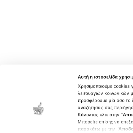
Αυτή η ιστοσελίδα χρησι
Χρησιμοποιούμε cookies γ
λειτουργιών κοινωνικών μ
προσφέρουμε μία όσο το δ
αναζητήσεις σας περιήγησ
Κάνοντας κλικ στην ‘’
Απο
Μπορείτε επίσης να επεξε
παρακάτω με την ‘’
Αποδο