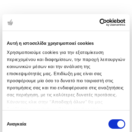
Αυτή η ιστοσελίδα χρησιμοποιεί cookies
Χρησιμοποιούμε cookies για την εξατομίκευση
περιεχομένου και διαφημίσεων, την παροχή λειτουργιών
κοινωνικών μέσων και την ανάλυση της
επισκεψιμότητάς μας. Επιδίωξη μας είναι σας
προσφέρουμε μία όσο το δυνατό πιο ταιριαστή στις
προτιμήσεις σας και πιο ενδιαφέρουσα στις αναζητήσεις
σας περιήγηση, με τις καλύτερες δυνατές προτάσεις.
Κάνοντας κλικ στην ‘’
Αποδοχή όλων
’’ θα μας
βοηθήσετε να ανταποκριθούμε στα παραπάνω.
Μπορείτε επίσης να επεξεργαστείτε ποια cookies σας
Επιλογή
ενδιαφέρουν και να επιλέξετε από τα παρακάτω με την
Αναγκαία
συγκατάθεσης
‘’
Αποδοχή επιλογών
΄΄και να ενημερωθείτε σχετικά με