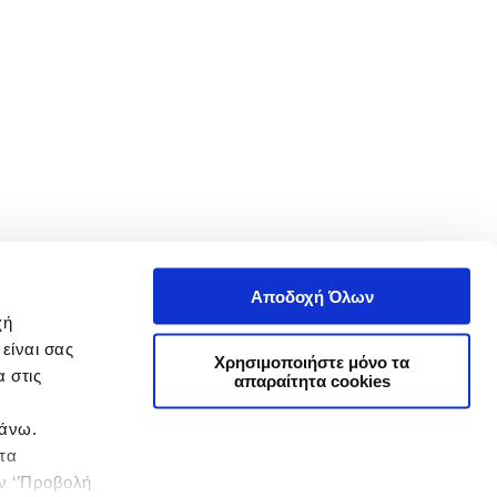
Αποδοχή Όλων
χή
είναι σας
Χρησιμοποιήστε μόνο τα
 στις
απαραίτητα cookies
πάνω.
 τα
ην ‘’Προβολή