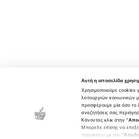
Αυτή η ιστοσελίδα χρησι
Χρησιμοποιούμε cookies γ
λειτουργιών κοινωνικών μ
προσφέρουμε μία όσο το δ
αναζητήσεις σας περιήγησ
Κάνοντας κλικ στην ‘’
Απο
Μπορείτε επίσης να επεξε
παρακάτω με την ‘’
Αποδο