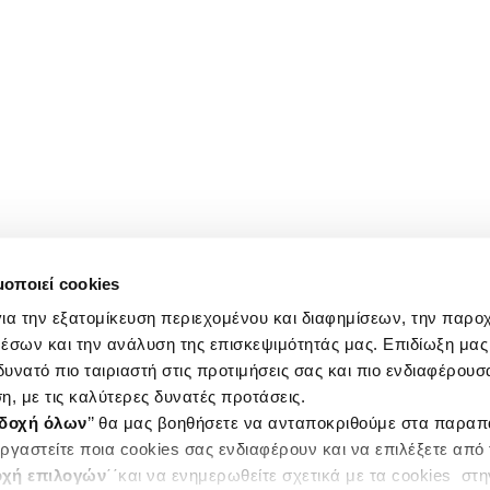
μοποιεί cookies
ια την εξατομίκευση περιεχομένου και διαφημίσεων, την παρο
έσων και την ανάλυση της επισκεψιμότητάς μας. Επιδίωξη μας 
υνατό πιο ταιριαστή στις προτιμήσεις σας και πιο ενδιαφέρουσα
η, με τις καλύτερες δυνατές προτάσεις.
δοχή όλων
’’ θα μας βοηθήσετε να ανταποκριθούμε στα παρα
ργαστείτε ποια cookies σας ενδιαφέρουν και να επιλέξετε από
χή επιλογών
΄΄και να ενημερωθείτε σχετικά με τα cookies στ