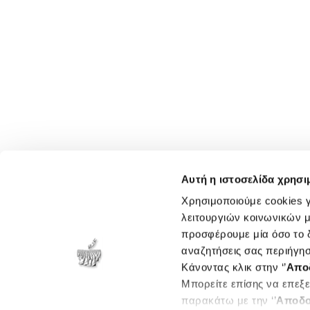
Αυτή η ιστοσελίδα χρησι
Χρησιμοποιούμε cookies γ
λειτουργιών κοινωνικών μ
προσφέρουμε μία όσο το δ
αναζητήσεις σας περιήγησ
Κάνοντας κλικ στην ‘’
Απο
Μπορείτε επίσης να επεξε
παρακάτω με την ‘’
Αποδο