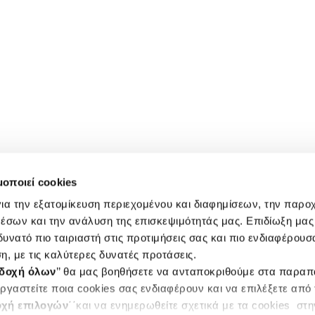
μοποιεί cookies
ια την εξατομίκευση περιεχομένου και διαφημίσεων, την παρο
έσων και την ανάλυση της επισκεψιμότητάς μας. Επιδίωξη μας 
υνατό πιο ταιριαστή στις προτιμήσεις σας και πιο ενδιαφέρουσα
η, με τις καλύτερες δυνατές προτάσεις.
δοχή όλων
’’ θα μας βοηθήσετε να ανταποκριθούμε στα παρα
ργαστείτε ποια cookies σας ενδιαφέρουν και να επιλέξετε από
χή επιλογών
΄΄και να ενημερωθείτε σχετικά με τα cookies στ