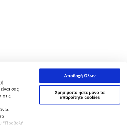
Αποδοχή Όλων
χή
είναι σας
Χρησιμοποιήστε μόνο τα
 στις
απαραίτητα cookies
πάνω.
 τα
ην ‘’Προβολή