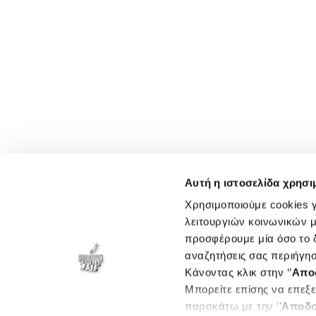
Αυτή η ιστοσελίδα χρησι
Χρησιμοποιούμε cookies γ
λειτουργιών κοινωνικών μ
προσφέρουμε μία όσο το δ
αναζητήσεις σας περιήγησ
Κάνοντας κλικ στην ‘’
Απο
Μπορείτε επίσης να επεξε
παρακάτω με την ‘’
Αποδο