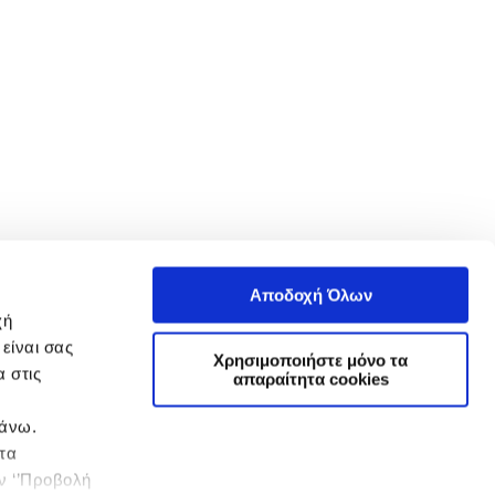
Αποδοχή Όλων
χή
είναι σας
Χρησιμοποιήστε μόνο τα
 στις
απαραίτητα cookies
πάνω.
 τα
ην ‘’Προβολή