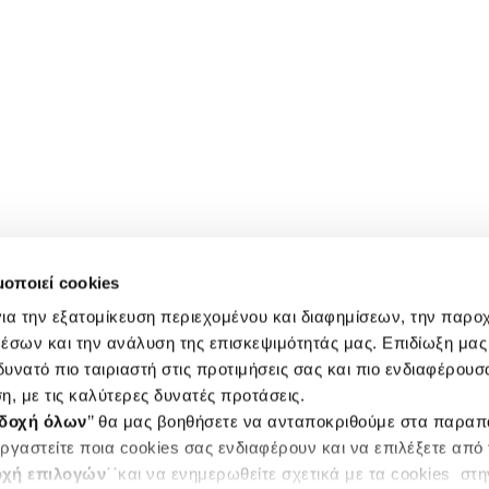
μοποιεί cookies
ια την εξατομίκευση περιεχομένου και διαφημίσεων, την παρο
έσων και την ανάλυση της επισκεψιμότητάς μας. Επιδίωξη μας 
υνατό πιο ταιριαστή στις προτιμήσεις σας και πιο ενδιαφέρουσα
η, με τις καλύτερες δυνατές προτάσεις.
δοχή όλων
’’ θα μας βοηθήσετε να ανταποκριθούμε στα παρα
ργαστείτε ποια cookies σας ενδιαφέρουν και να επιλέξετε από
χή επιλογών
΄΄και να ενημερωθείτε σχετικά με τα cookies στ