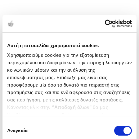
Αυτή η ιστοσελίδα χρησιμοποιεί cookies
Χρησιμοποιούμε cookies για την εξατομίκευση
περιεχομένου και διαφημίσεων, την παροχή λειτουργιών
κοινωνικών μέσων και την ανάλυση της
επισκεψιμότητάς μας. Επιδίωξη μας είναι σας
προσφέρουμε μία όσο το δυνατό πιο ταιριαστή στις
προτιμήσεις σας και πιο ενδιαφέρουσα στις αναζητήσεις
σας περιήγηση, με τις καλύτερες δυνατές προτάσεις.
Κάνοντας κλικ στην ‘’
Αποδοχή όλων
’’ θα μας
βοηθήσετε να ανταποκριθούμε στα παραπάνω.
Μπορείτε επίσης να επεξεργαστείτε ποια cookies σας
Επιλογή
ενδιαφέρουν και να επιλέξετε από τα παρακάτω με την
Αναγκαία
συγκατάθεσης
‘’
Αποδοχή επιλογών
΄΄και να ενημερωθείτε σχετικά με