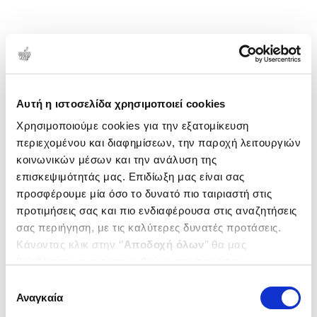
Αυτή η ιστοσελίδα χρησιμοποιεί cookies
Χρησιμοποιούμε cookies για την εξατομίκευση
περιεχομένου και διαφημίσεων, την παροχή λειτουργιών
κοινωνικών μέσων και την ανάλυση της
επισκεψιμότητάς μας. Επιδίωξη μας είναι σας
προσφέρουμε μία όσο το δυνατό πιο ταιριαστή στις
προτιμήσεις σας και πιο ενδιαφέρουσα στις αναζητήσεις
σας περιήγηση, με τις καλύτερες δυνατές προτάσεις.
Κάνοντας κλικ στην ‘’
Αποδοχή όλων
’’ θα μας
βοηθήσετε να ανταποκριθούμε στα παραπάνω.
Μπορείτε επίσης να επεξεργαστείτε ποια cookies σας
Επιλογή
ενδιαφέρουν και να επιλέξετε από τα παρακάτω με την
Αναγκαία
συγκατάθεσης
‘’
Αποδοχή επιλογών
΄΄και να ενημερωθείτε σχετικά με