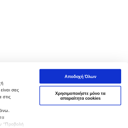
Αποδοχή Όλων
χή
είναι σας
Χρησιμοποιήστε μόνο τα
 στις
απαραίτητα cookies
πάνω.
 τα
ην ‘’Προβολή