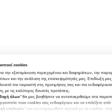
μοποιεί cookies
ια την εξατομίκευση περιεχομένου και διαφημίσεων, την παρο
έσων και την ανάλυση της επισκεψιμότητάς μας. Επιδίωξη μας 
υνατό πιο ταιριαστή στις προτιμήσεις σας και πιο ενδιαφέρουσα
η, με τις καλύτερες δυνατές προτάσεις.
δοχή όλων
’’ θα μας βοηθήσετε να ανταποκριθούμε στα παρα
ργαστείτε ποια cookies σας ενδιαφέρουν και να επιλέξετε από
χή επιλογών
΄΄και να ενημερωθείτε σχετικά με τα cookies στ