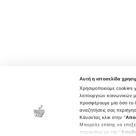
Αυτή η ιστοσελίδα χρησι
Χρησιμοποιούμε cookies γ
λειτουργιών κοινωνικών μ
προσφέρουμε μία όσο το δ
αναζητήσεις σας περιήγησ
Κάνοντας κλικ στην ‘’
Απο
Μπορείτε επίσης να επεξε
παρακάτω με την ‘’
Αποδο