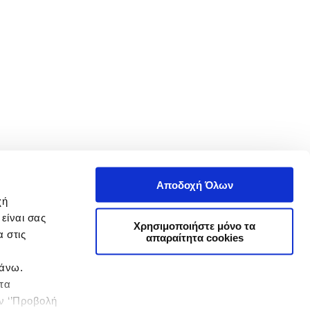
Αποδοχή Όλων
χή
είναι σας
Χρησιμοποιήστε μόνο τα
 στις
απαραίτητα cookies
πάνω.
 τα
ην ‘’Προβολή