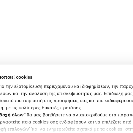
μοποιεί cookies
ια την εξατομίκευση περιεχομένου και διαφημίσεων, την παρο
έσων και την ανάλυση της επισκεψιμότητάς μας. Επιδίωξη μας 
υνατό πιο ταιριαστή στις προτιμήσεις σας και πιο ενδιαφέρουσα
η, με τις καλύτερες δυνατές προτάσεις.
δοχή όλων
’’ θα μας βοηθήσετε να ανταποκριθούμε στα παρα
ργαστείτε ποια cookies σας ενδιαφέρουν και να επιλέξετε από
χή επιλογών
΄΄και να ενημερωθείτε σχετικά με τα cookies στ