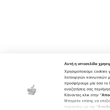
Αυτή η ιστοσελίδα χρησι
Χρησιμοποιούμε cookies γ
λειτουργιών κοινωνικών μ
προσφέρουμε μία όσο το δ
αναζητήσεις σας περιήγησ
Κάνοντας κλικ στην ‘’
Απο
Μπορείτε επίσης να επεξε
παρακάτω με την ‘’
Αποδο