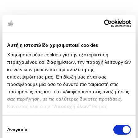
Αυτή η ιστοσελίδα χρησιμοποιεί cookies
Χρησιμοποιούμε cookies για την εξατομίκευση
περιεχομένου και διαφημίσεων, την παροχή λειτουργιών
κοινωνικών μέσων και την ανάλυση της
επισκεψιμότητάς μας. Επιδίωξη μας είναι σας
προσφέρουμε μία όσο το δυνατό πιο ταιριαστή στις
προτιμήσεις σας και πιο ενδιαφέρουσα στις αναζητήσεις
σας περιήγηση, με τις καλύτερες δυνατές προτάσεις.
Κάνοντας κλικ στην ‘’
Αποδοχή όλων
’’ θα μας
βοηθήσετε να ανταποκριθούμε στα παραπάνω.
Μπορείτε επίσης να επεξεργαστείτε ποια cookies σας
Επιλογή
ενδιαφέρουν και να επιλέξετε από τα παρακάτω με την
Αναγκαία
συγκατάθεσης
‘’
Αποδοχή επιλογών
΄΄και να ενημερωθείτε σχετικά με