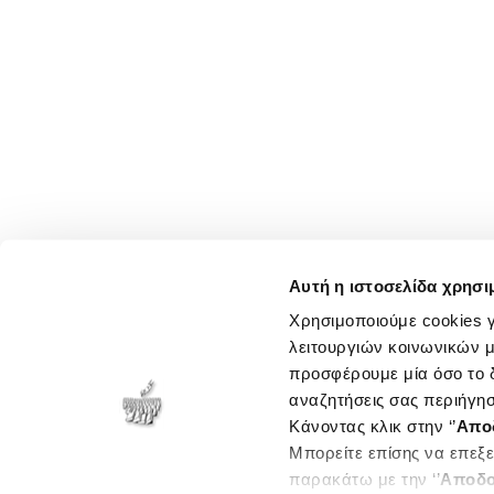
Αυτή η ιστοσελίδα χρησι
Χρησιμοποιούμε cookies γ
λειτουργιών κοινωνικών μ
προσφέρουμε μία όσο το δ
αναζητήσεις σας περιήγησ
Κάνοντας κλικ στην ‘’
Απο
Μπορείτε επίσης να επεξε
παρακάτω με την ‘’
Αποδο