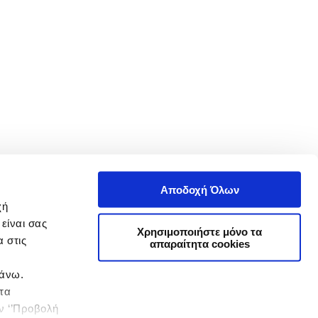
Αποδοχή Όλων
χή
είναι σας
Χρησιμοποιήστε μόνο τα
 στις
απαραίτητα cookies
πάνω.
 τα
ην ‘’Προβολή