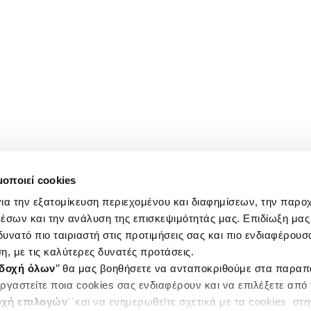
μοποιεί cookies
ια την εξατομίκευση περιεχομένου και διαφημίσεων, την παρο
έσων και την ανάλυση της επισκεψιμότητάς μας. Επιδίωξη μας 
υνατό πιο ταιριαστή στις προτιμήσεις σας και πιο ενδιαφέρουσα
η, με τις καλύτερες δυνατές προτάσεις.
δοχή όλων
’’ θα μας βοηθήσετε να ανταποκριθούμε στα παρα
ργαστείτε ποια cookies σας ενδιαφέρουν και να επιλέξετε από
χή επιλογών
΄΄και να ενημερωθείτε σχετικά με τα cookies στ