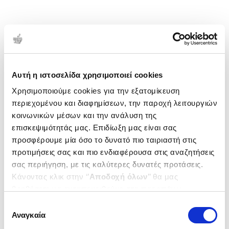
Αυτή η ιστοσελίδα χρησιμοποιεί cookies
Χρησιμοποιούμε cookies για την εξατομίκευση
περιεχομένου και διαφημίσεων, την παροχή λειτουργιών
κοινωνικών μέσων και την ανάλυση της
επισκεψιμότητάς μας. Επιδίωξη μας είναι σας
προσφέρουμε μία όσο το δυνατό πιο ταιριαστή στις
προτιμήσεις σας και πιο ενδιαφέρουσα στις αναζητήσεις
σας περιήγηση, με τις καλύτερες δυνατές προτάσεις.
Κάνοντας κλικ στην ‘’
Αποδοχή όλων
’’ θα μας
βοηθήσετε να ανταποκριθούμε στα παραπάνω.
Μπορείτε επίσης να επεξεργαστείτε ποια cookies σας
Επιλογή
ενδιαφέρουν και να επιλέξετε από τα παρακάτω με την
Αναγκαία
συγκατάθεσης
‘’
Αποδοχή επιλογών
΄΄και να ενημερωθείτε σχετικά με