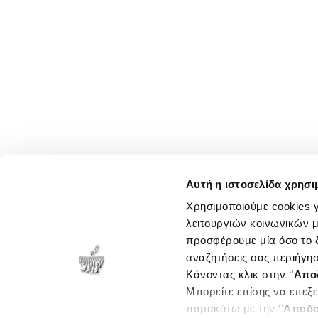
Αυτή η ιστοσελίδα χρησι
Χρησιμοποιούμε cookies γ
λειτουργιών κοινωνικών μ
προσφέρουμε μία όσο το δ
αναζητήσεις σας περιήγησ
Κάνοντας κλικ στην ‘’
Απο
Μπορείτε επίσης να επεξε
παρακάτω με την ‘’
Αποδο