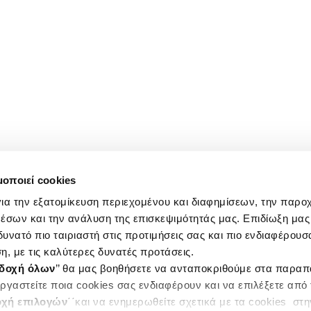
μοποιεί cookies
ια την εξατομίκευση περιεχομένου και διαφημίσεων, την παρο
έσων και την ανάλυση της επισκεψιμότητάς μας. Επιδίωξη μας 
υνατό πιο ταιριαστή στις προτιμήσεις σας και πιο ενδιαφέρουσα
η, με τις καλύτερες δυνατές προτάσεις.
δοχή όλων
’’ θα μας βοηθήσετε να ανταποκριθούμε στα παρα
ργαστείτε ποια cookies σας ενδιαφέρουν και να επιλέξετε από
χή επιλογών
΄΄και να ενημερωθείτε σχετικά με τα cookies στ