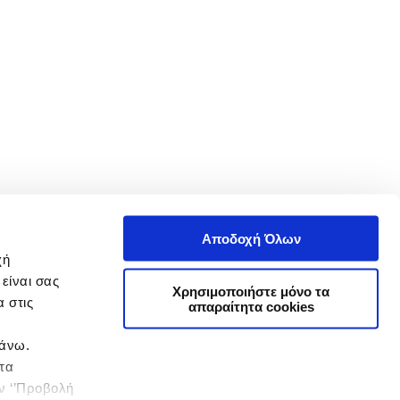
Αποδοχή Όλων
χή
είναι σας
Χρησιμοποιήστε μόνο τα
 στις
απαραίτητα cookies
πάνω.
 τα
ην ‘’Προβολή