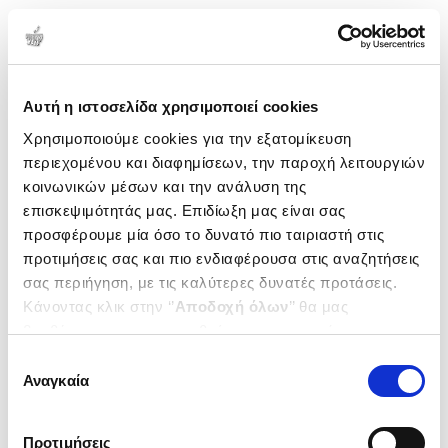
Αυτή η ιστοσελίδα χρησιμοποιεί cookies
Χρησιμοποιούμε cookies για την εξατομίκευση
περιεχομένου και διαφημίσεων, την παροχή λειτουργιών
κοινωνικών μέσων και την ανάλυση της
επισκεψιμότητάς μας. Επιδίωξη μας είναι σας
προσφέρουμε μία όσο το δυνατό πιο ταιριαστή στις
προτιμήσεις σας και πιο ενδιαφέρουσα στις αναζητήσεις
σας περιήγηση, με τις καλύτερες δυνατές προτάσεις.
Κάνοντας κλικ στην ‘’
Αποδοχή όλων
’’ θα μας
βοηθήσετε να ανταποκριθούμε στα παραπάνω.
Μπορείτε επίσης να επεξεργαστείτε ποια cookies σας
Επιλογή
ενδιαφέρουν και να επιλέξετε από τα παρακάτω με την
Αναγκαία
συγκατάθεσης
‘’
Αποδοχή επιλογών
΄΄και να ενημερωθείτε σχετικά με
τα cookies στην ‘’Προβολή λεπτομερειών’’.
Προτιμήσεις