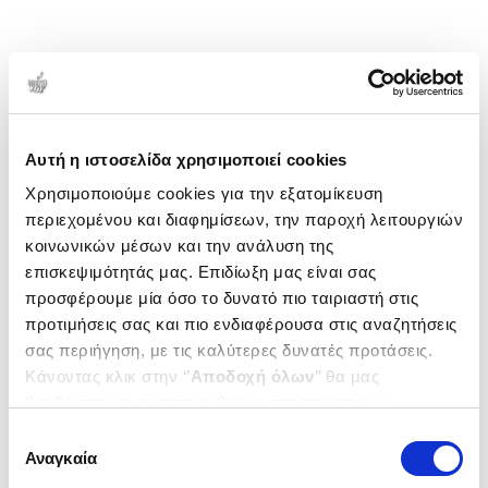
Αυτή η ιστοσελίδα χρησιμοποιεί cookies
Χρησιμοποιούμε cookies για την εξατομίκευση
περιεχομένου και διαφημίσεων, την παροχή λειτουργιών
κοινωνικών μέσων και την ανάλυση της
επισκεψιμότητάς μας. Επιδίωξη μας είναι σας
προσφέρουμε μία όσο το δυνατό πιο ταιριαστή στις
προτιμήσεις σας και πιο ενδιαφέρουσα στις αναζητήσεις
σας περιήγηση, με τις καλύτερες δυνατές προτάσεις.
Κάνοντας κλικ στην ‘’
Αποδοχή όλων
’’ θα μας
βοηθήσετε να ανταποκριθούμε στα παραπάνω.
Μπορείτε επίσης να επεξεργαστείτε ποια cookies σας
Επιλογή
ενδιαφέρουν και να επιλέξετε από τα παρακάτω με την
Αναγκαία
συγκατάθεσης
‘’
Αποδοχή επιλογών
΄΄και να ενημερωθείτε σχετικά με