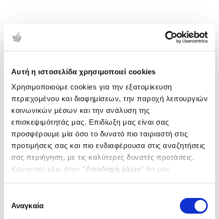
Αυτή η ιστοσελίδα χρησιμοποιεί cookies
Χρησιμοποιούμε cookies για την εξατομίκευση
περιεχομένου και διαφημίσεων, την παροχή λειτουργιών
κοινωνικών μέσων και την ανάλυση της
επισκεψιμότητάς μας. Επιδίωξη μας είναι σας
προσφέρουμε μία όσο το δυνατό πιο ταιριαστή στις
προτιμήσεις σας και πιο ενδιαφέρουσα στις αναζητήσεις
σας περιήγηση, με τις καλύτερες δυνατές προτάσεις.
Κάνοντας κλικ στην ‘’
Αποδοχή όλων
’’ θα μας
βοηθήσετε να ανταποκριθούμε στα παραπάνω.
Μπορείτε επίσης να επεξεργαστείτε ποια cookies σας
Επιλογή
ενδιαφέρουν και να επιλέξετε από τα παρακάτω με την
Αναγκαία
συγκατάθεσης
‘’
Αποδοχή επιλογών
΄΄και να ενημερωθείτε σχετικά με