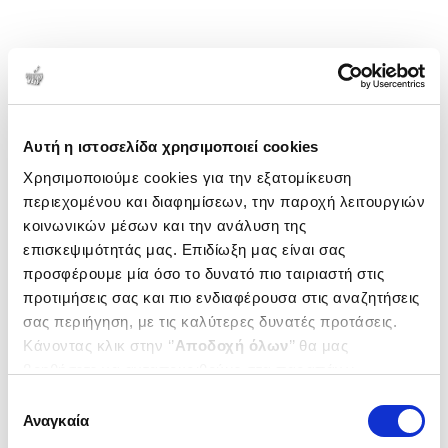
Αυτή η ιστοσελίδα χρησιμοποιεί cookies
Χρησιμοποιούμε cookies για την εξατομίκευση
περιεχομένου και διαφημίσεων, την παροχή λειτουργιών
κοινωνικών μέσων και την ανάλυση της
επισκεψιμότητάς μας. Επιδίωξη μας είναι σας
προσφέρουμε μία όσο το δυνατό πιο ταιριαστή στις
προτιμήσεις σας και πιο ενδιαφέρουσα στις αναζητήσεις
σας περιήγηση, με τις καλύτερες δυνατές προτάσεις.
Κάνοντας κλικ στην ‘’
Αποδοχή όλων
’’ θα μας
βοηθήσετε να ανταποκριθούμε στα παραπάνω.
Μπορείτε επίσης να επεξεργαστείτε ποια cookies σας
Επιλογή
ενδιαφέρουν και να επιλέξετε από τα παρακάτω με την
Αναγκαία
συγκατάθεσης
‘’
Αποδοχή επιλογών
΄΄και να ενημερωθείτε σχετικά με