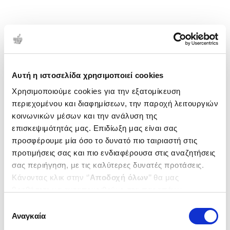
Αυτή η ιστοσελίδα χρησιμοποιεί cookies
Χρησιμοποιούμε cookies για την εξατομίκευση
περιεχομένου και διαφημίσεων, την παροχή λειτουργιών
κοινωνικών μέσων και την ανάλυση της
επισκεψιμότητάς μας. Επιδίωξη μας είναι σας
προσφέρουμε μία όσο το δυνατό πιο ταιριαστή στις
προτιμήσεις σας και πιο ενδιαφέρουσα στις αναζητήσεις
σας περιήγηση, με τις καλύτερες δυνατές προτάσεις.
Κάνοντας κλικ στην ‘’
Αποδοχή όλων
’’ θα μας
βοηθήσετε να ανταποκριθούμε στα παραπάνω.
Μπορείτε επίσης να επεξεργαστείτε ποια cookies σας
Επιλογή
ενδιαφέρουν και να επιλέξετε από τα παρακάτω με την
Αναγκαία
συγκατάθεσης
‘’
Αποδοχή επιλογών
΄΄και να ενημερωθείτε σχετικά με