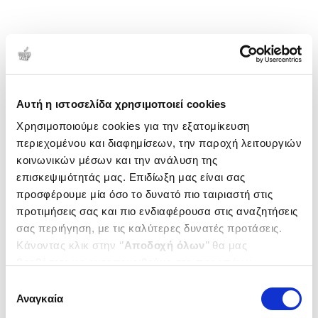
Αυτή η ιστοσελίδα χρησιμοποιεί cookies
Χρησιμοποιούμε cookies για την εξατομίκευση
περιεχομένου και διαφημίσεων, την παροχή λειτουργιών
κοινωνικών μέσων και την ανάλυση της
επισκεψιμότητάς μας. Επιδίωξη μας είναι σας
προσφέρουμε μία όσο το δυνατό πιο ταιριαστή στις
προτιμήσεις σας και πιο ενδιαφέρουσα στις αναζητήσεις
σας περιήγηση, με τις καλύτερες δυνατές προτάσεις.
Κάνοντας κλικ στην ‘’
Αποδοχή όλων
’’ θα μας
βοηθήσετε να ανταποκριθούμε στα παραπάνω.
Μπορείτε επίσης να επεξεργαστείτε ποια cookies σας
Επιλογή
ενδιαφέρουν και να επιλέξετε από τα παρακάτω με την
Αναγκαία
συγκατάθεσης
‘’
Αποδοχή επιλογών
΄΄και να ενημερωθείτε σχετικά με