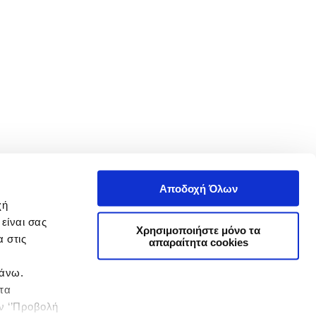
Αποδοχή Όλων
χή
είναι σας
Χρησιμοποιήστε μόνο τα
 στις
απαραίτητα cookies
πάνω.
 τα
ην ‘’Προβολή