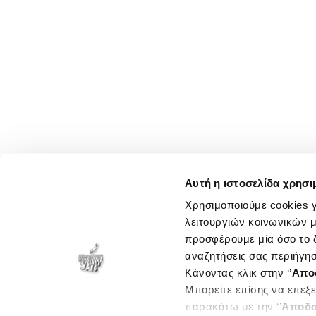
Αυτή η ιστοσελίδα χρησι
Χρησιμοποιούμε cookies γ
λειτουργιών κοινωνικών μ
προσφέρουμε μία όσο το δ
αναζητήσεις σας περιήγησ
Κάνοντας κλικ στην ‘’
Απο
Μπορείτε επίσης να επεξε
παρακάτω με την ‘’
Αποδο