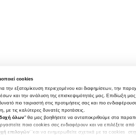
μοποιεί cookies
ια την εξατομίκευση περιεχομένου και διαφημίσεων, την παρο
έσων και την ανάλυση της επισκεψιμότητάς μας. Επιδίωξη μας 
υνατό πιο ταιριαστή στις προτιμήσεις σας και πιο ενδιαφέρουσα
η, με τις καλύτερες δυνατές προτάσεις.
δοχή όλων
’’ θα μας βοηθήσετε να ανταποκριθούμε στα παρα
ργαστείτε ποια cookies σας ενδιαφέρουν και να επιλέξετε από
χή επιλογών
΄΄και να ενημερωθείτε σχετικά με τα cookies στ