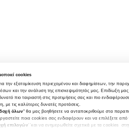
μοποιεί cookies
ια την εξατομίκευση περιεχομένου και διαφημίσεων, την παρο
έσων και την ανάλυση της επισκεψιμότητάς μας. Επιδίωξη μας 
υνατό πιο ταιριαστή στις προτιμήσεις σας και πιο ενδιαφέρουσα
η, με τις καλύτερες δυνατές προτάσεις.
δοχή όλων
’’ θα μας βοηθήσετε να ανταποκριθούμε στα παρα
ργαστείτε ποια cookies σας ενδιαφέρουν και να επιλέξετε από
χή επιλογών
΄΄και να ενημερωθείτε σχετικά με τα cookies στ