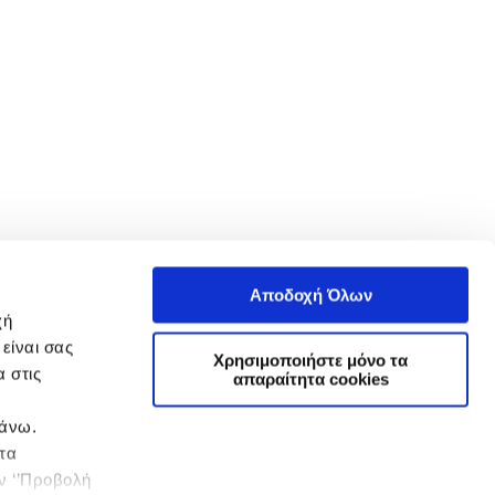
Αποδοχή Όλων
χή
είναι σας
Χρησιμοποιήστε μόνο τα
 στις
απαραίτητα cookies
πάνω.
 τα
ην ‘’Προβολή