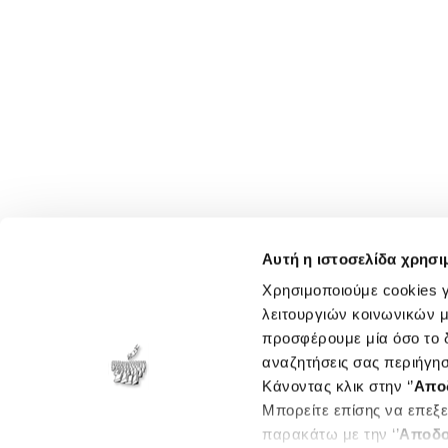
Αυτή η ιστοσελίδα χρησι
Χρησιμοποιούμε cookies γ
λειτουργιών κοινωνικών μ
προσφέρουμε μία όσο το δ
αναζητήσεις σας περιήγησ
Κάνοντας κλικ στην ‘’
Απο
Μπορείτε επίσης να επεξε
παρακάτω με την ‘’
Αποδο