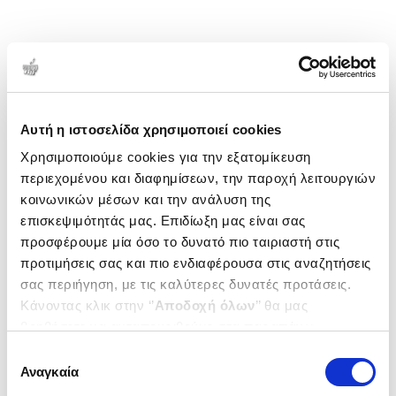
Αυτή η ιστοσελίδα χρησιμοποιεί cookies
Χρησιμοποιούμε cookies για την εξατομίκευση
περιεχομένου και διαφημίσεων, την παροχή λειτουργιών
κοινωνικών μέσων και την ανάλυση της
επισκεψιμότητάς μας. Επιδίωξη μας είναι σας
προσφέρουμε μία όσο το δυνατό πιο ταιριαστή στις
προτιμήσεις σας και πιο ενδιαφέρουσα στις αναζητήσεις
σας περιήγηση, με τις καλύτερες δυνατές προτάσεις.
Κάνοντας κλικ στην ‘’
Αποδοχή όλων
’’ θα μας
βοηθήσετε να ανταποκριθούμε στα παραπάνω.
Μπορείτε επίσης να επεξεργαστείτε ποια cookies σας
Επιλογή
ενδιαφέρουν και να επιλέξετε από τα παρακάτω με την
Αναγκαία
συγκατάθεσης
‘’
Αποδοχή επιλογών
΄΄και να ενημερωθείτε σχετικά με