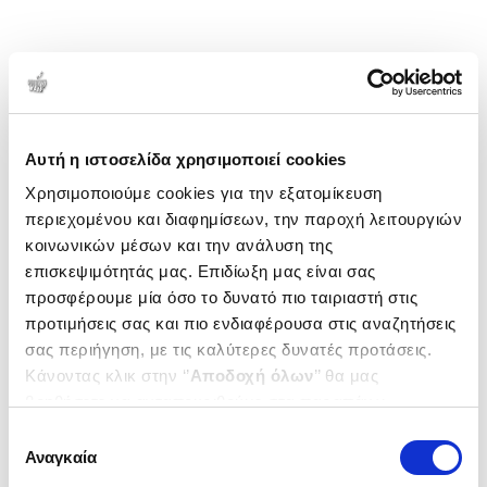
Αυτή η ιστοσελίδα χρησιμοποιεί cookies
Χρησιμοποιούμε cookies για την εξατομίκευση
περιεχομένου και διαφημίσεων, την παροχή λειτουργιών
κοινωνικών μέσων και την ανάλυση της
επισκεψιμότητάς μας. Επιδίωξη μας είναι σας
προσφέρουμε μία όσο το δυνατό πιο ταιριαστή στις
προτιμήσεις σας και πιο ενδιαφέρουσα στις αναζητήσεις
σας περιήγηση, με τις καλύτερες δυνατές προτάσεις.
Κάνοντας κλικ στην ‘’
Αποδοχή όλων
’’ θα μας
βοηθήσετε να ανταποκριθούμε στα παραπάνω.
Μπορείτε επίσης να επεξεργαστείτε ποια cookies σας
Επιλογή
ενδιαφέρουν και να επιλέξετε από τα παρακάτω με την
Αναγκαία
συγκατάθεσης
‘’
Αποδοχή επιλογών
΄΄και να ενημερωθείτε σχετικά με