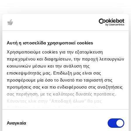
Αυτή η ιστοσελίδα χρησιμοποιεί cookies
Χρησιμοποιούμε cookies για την εξατομίκευση
περιεχομένου και διαφημίσεων, την παροχή λειτουργιών
κοινωνικών μέσων και την ανάλυση της
επισκεψιμότητάς μας. Επιδίωξη μας είναι σας
προσφέρουμε μία όσο το δυνατό πιο ταιριαστή στις
προτιμήσεις σας και πιο ενδιαφέρουσα στις αναζητήσεις
σας περιήγηση, με τις καλύτερες δυνατές προτάσεις.
Κάνοντας κλικ στην ‘’
Αποδοχή όλων
’’ θα μας
βοηθήσετε να ανταποκριθούμε στα παραπάνω.
Μπορείτε επίσης να επεξεργαστείτε ποια cookies σας
Επιλογή
ενδιαφέρουν και να επιλέξετε από τα παρακάτω με την
Αναγκαία
συγκατάθεσης
‘’
Αποδοχή επιλογών
΄΄και να ενημερωθείτε σχετικά με