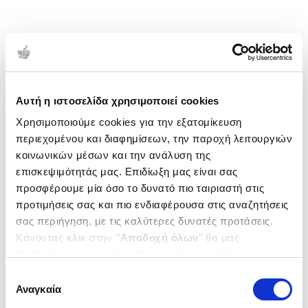
Αυτή η ιστοσελίδα χρησιμοποιεί cookies
Χρησιμοποιούμε cookies για την εξατομίκευση
περιεχομένου και διαφημίσεων, την παροχή λειτουργιών
κοινωνικών μέσων και την ανάλυση της
επισκεψιμότητάς μας. Επιδίωξη μας είναι σας
προσφέρουμε μία όσο το δυνατό πιο ταιριαστή στις
προτιμήσεις σας και πιο ενδιαφέρουσα στις αναζητήσεις
σας περιήγηση, με τις καλύτερες δυνατές προτάσεις.
Κάνοντας κλικ στην ‘’
Αποδοχή όλων
’’ θα μας
βοηθήσετε να ανταποκριθούμε στα παραπάνω.
Μπορείτε επίσης να επεξεργαστείτε ποια cookies σας
Επιλογή
ενδιαφέρουν και να επιλέξετε από τα παρακάτω με την
Αναγκαία
συγκατάθεσης
‘’
Αποδοχή επιλογών
΄΄και να ενημερωθείτε σχετικά με