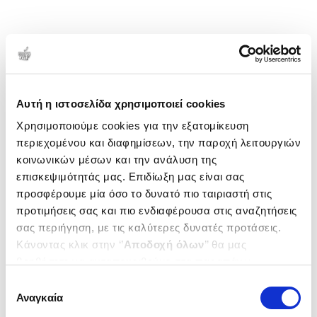
Αυτή η ιστοσελίδα χρησιμοποιεί cookies
Χρησιμοποιούμε cookies για την εξατομίκευση
περιεχομένου και διαφημίσεων, την παροχή λειτουργιών
κοινωνικών μέσων και την ανάλυση της
επισκεψιμότητάς μας. Επιδίωξη μας είναι σας
προσφέρουμε μία όσο το δυνατό πιο ταιριαστή στις
προτιμήσεις σας και πιο ενδιαφέρουσα στις αναζητήσεις
σας περιήγηση, με τις καλύτερες δυνατές προτάσεις.
Κάνοντας κλικ στην ‘’
Αποδοχή όλων
’’ θα μας
βοηθήσετε να ανταποκριθούμε στα παραπάνω.
Μπορείτε επίσης να επεξεργαστείτε ποια cookies σας
Επιλογή
ενδιαφέρουν και να επιλέξετε από τα παρακάτω με την
Αναγκαία
συγκατάθεσης
‘’
Αποδοχή επιλογών
΄΄και να ενημερωθείτε σχετικά με