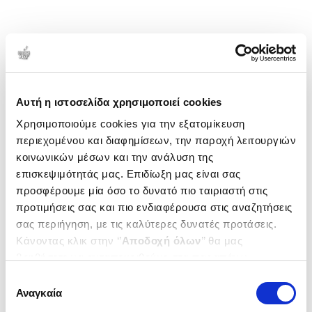
Αυτή η ιστοσελίδα χρησιμοποιεί cookies
Χρησιμοποιούμε cookies για την εξατομίκευση
περιεχομένου και διαφημίσεων, την παροχή λειτουργιών
κοινωνικών μέσων και την ανάλυση της
επισκεψιμότητάς μας. Επιδίωξη μας είναι σας
προσφέρουμε μία όσο το δυνατό πιο ταιριαστή στις
προτιμήσεις σας και πιο ενδιαφέρουσα στις αναζητήσεις
σας περιήγηση, με τις καλύτερες δυνατές προτάσεις.
Κάνοντας κλικ στην ‘’
Αποδοχή όλων
’’ θα μας
βοηθήσετε να ανταποκριθούμε στα παραπάνω.
Μπορείτε επίσης να επεξεργαστείτε ποια cookies σας
Επιλογή
ενδιαφέρουν και να επιλέξετε από τα παρακάτω με την
Αναγκαία
συγκατάθεσης
‘’
Αποδοχή επιλογών
΄΄και να ενημερωθείτε σχετικά με