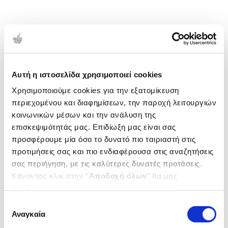
Αυτή η ιστοσελίδα χρησιμοποιεί cookies
Χρησιμοποιούμε cookies για την εξατομίκευση
περιεχομένου και διαφημίσεων, την παροχή λειτουργιών
κοινωνικών μέσων και την ανάλυση της
επισκεψιμότητάς μας. Επιδίωξη μας είναι σας
προσφέρουμε μία όσο το δυνατό πιο ταιριαστή στις
προτιμήσεις σας και πιο ενδιαφέρουσα στις αναζητήσεις
σας περιήγηση, με τις καλύτερες δυνατές προτάσεις.
Κάνοντας κλικ στην ‘’
Αποδοχή όλων
’’ θα μας
βοηθήσετε να ανταποκριθούμε στα παραπάνω.
Μπορείτε επίσης να επεξεργαστείτε ποια cookies σας
Επιλογή
ενδιαφέρουν και να επιλέξετε από τα παρακάτω με την
Αναγκαία
συγκατάθεσης
‘’
Αποδοχή επιλογών
΄΄και να ενημερωθείτε σχετικά με