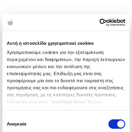
Αυτή η ιστοσελίδα χρησιμοποιεί cookies
Χρησιμοποιούμε cookies για την εξατομίκευση
περιεχομένου και διαφημίσεων, την παροχή λειτουργιών
κοινωνικών μέσων και την ανάλυση της
επισκεψιμότητάς μας. Επιδίωξη μας είναι σας
προσφέρουμε μία όσο το δυνατό πιο ταιριαστή στις
προτιμήσεις σας και πιο ενδιαφέρουσα στις αναζητήσεις
σας περιήγηση, με τις καλύτερες δυνατές προτάσεις.
Κάνοντας κλικ στην ‘’
Αποδοχή όλων
’’ θα μας
βοηθήσετε να ανταποκριθούμε στα παραπάνω.
Μπορείτε επίσης να επεξεργαστείτε ποια cookies σας
Επιλογή
ενδιαφέρουν και να επιλέξετε από τα παρακάτω με την
Αναγκαία
συγκατάθεσης
‘’
Αποδοχή επιλογών
΄΄και να ενημερωθείτε σχετικά με