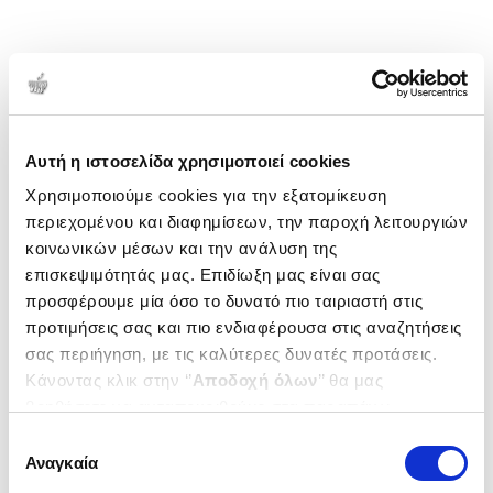
Αυτή η ιστοσελίδα χρησιμοποιεί cookies
Χρησιμοποιούμε cookies για την εξατομίκευση
περιεχομένου και διαφημίσεων, την παροχή λειτουργιών
κοινωνικών μέσων και την ανάλυση της
επισκεψιμότητάς μας. Επιδίωξη μας είναι σας
προσφέρουμε μία όσο το δυνατό πιο ταιριαστή στις
προτιμήσεις σας και πιο ενδιαφέρουσα στις αναζητήσεις
σας περιήγηση, με τις καλύτερες δυνατές προτάσεις.
Κάνοντας κλικ στην ‘’
Αποδοχή όλων
’’ θα μας
βοηθήσετε να ανταποκριθούμε στα παραπάνω.
Μπορείτε επίσης να επεξεργαστείτε ποια cookies σας
Επιλογή
ενδιαφέρουν και να επιλέξετε από τα παρακάτω με την
Αναγκαία
συγκατάθεσης
‘’
Αποδοχή επιλογών
΄΄και να ενημερωθείτε σχετικά με