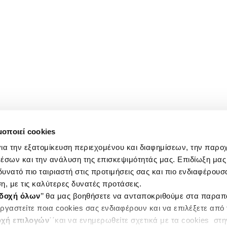
μοποιεί cookies
ια την εξατομίκευση περιεχομένου και διαφημίσεων, την παρο
έσων και την ανάλυση της επισκεψιμότητάς μας. Επιδίωξη μας 
υνατό πιο ταιριαστή στις προτιμήσεις σας και πιο ενδιαφέρουσα
η, με τις καλύτερες δυνατές προτάσεις.
δοχή όλων
’’ θα μας βοηθήσετε να ανταποκριθούμε στα παρα
ργαστείτε ποια cookies σας ενδιαφέρουν και να επιλέξετε από
χή επιλογών
΄΄και να ενημερωθείτε σχετικά με τα cookies στ