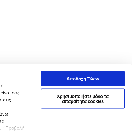
Αποδοχή Όλων
χή
είναι σας
Χρησιμοποιήστε μόνο τα
 στις
απαραίτητα cookies
πάνω.
 τα
ην ‘’Προβολή