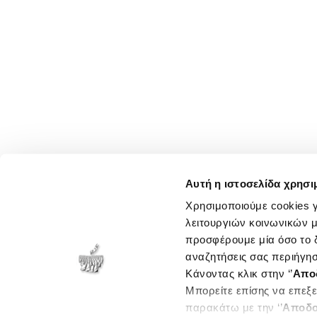
Αυτή η ιστοσελίδα χρησι
Χρησιμοποιούμε cookies γ
λειτουργιών κοινωνικών μ
προσφέρουμε μία όσο το δ
αναζητήσεις σας περιήγησ
Κάνοντας κλικ στην ‘’
Απο
Μπορείτε επίσης να επεξε
παρακάτω με την ‘’
Αποδο