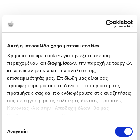
Αυτή η ιστοσελίδα χρησιμοποιεί cookies
Χρησιμοποιούμε cookies για την εξατομίκευση
περιεχομένου και διαφημίσεων, την παροχή λειτουργιών
κοινωνικών μέσων και την ανάλυση της
επισκεψιμότητάς μας. Επιδίωξη μας είναι σας
προσφέρουμε μία όσο το δυνατό πιο ταιριαστή στις
προτιμήσεις σας και πιο ενδιαφέρουσα στις αναζητήσεις
σας περιήγηση, με τις καλύτερες δυνατές προτάσεις.
Κάνοντας κλικ στην ‘’
Αποδοχή όλων
’’ θα μας
βοηθήσετε να ανταποκριθούμε στα παραπάνω.
Μπορείτε επίσης να επεξεργαστείτε ποια cookies σας
Επιλογή
ενδιαφέρουν και να επιλέξετε από τα παρακάτω με την
Αναγκαία
συγκατάθεσης
‘’
Αποδοχή επιλογών
΄΄και να ενημερωθείτε σχετικά με