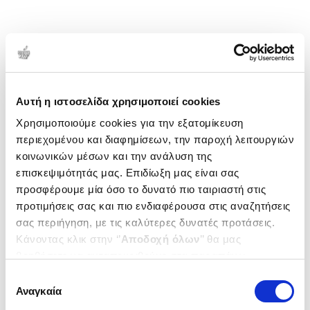
Αυτή η ιστοσελίδα χρησιμοποιεί cookies
Χρησιμοποιούμε cookies για την εξατομίκευση
περιεχομένου και διαφημίσεων, την παροχή λειτουργιών
κοινωνικών μέσων και την ανάλυση της
επισκεψιμότητάς μας. Επιδίωξη μας είναι σας
προσφέρουμε μία όσο το δυνατό πιο ταιριαστή στις
προτιμήσεις σας και πιο ενδιαφέρουσα στις αναζητήσεις
σας περιήγηση, με τις καλύτερες δυνατές προτάσεις.
Κάνοντας κλικ στην ‘’
Αποδοχή όλων
’’ θα μας
βοηθήσετε να ανταποκριθούμε στα παραπάνω.
Μπορείτε επίσης να επεξεργαστείτε ποια cookies σας
Επιλογή
ενδιαφέρουν και να επιλέξετε από τα παρακάτω με την
Αναγκαία
συγκατάθεσης
‘’
Αποδοχή επιλογών
΄΄και να ενημερωθείτε σχετικά με