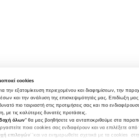
μοποιεί cookies
ια την εξατομίκευση περιεχομένου και διαφημίσεων, την παρο
έσων και την ανάλυση της επισκεψιμότητάς μας. Επιδίωξη μας 
υνατό πιο ταιριαστή στις προτιμήσεις σας και πιο ενδιαφέρουσα
η, με τις καλύτερες δυνατές προτάσεις.
δοχή όλων
’’ θα μας βοηθήσετε να ανταποκριθούμε στα παρα
ργαστείτε ποια cookies σας ενδιαφέρουν και να επιλέξετε από
χή επιλογών
΄΄και να ενημερωθείτε σχετικά με τα cookies στ