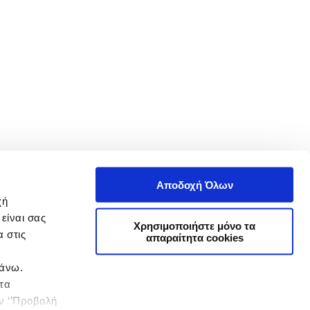
Αποδοχή Όλων
χή
είναι σας
Χρησιμοποιήστε μόνο τα
 στις
απαραίτητα cookies
πάνω.
 τα
ην ‘’Προβολή