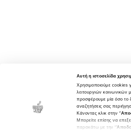
Αυτή η ιστοσελίδα χρησι
Χρησιμοποιούμε cookies γ
λειτουργιών κοινωνικών μ
προσφέρουμε μία όσο το δ
αναζητήσεις σας περιήγησ
Κάνοντας κλικ στην ‘’
Απο
Μπορείτε επίσης να επεξε
παρακάτω με την ‘’
Αποδο