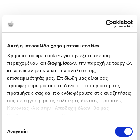
Αυτή η ιστοσελίδα χρησιμοποιεί cookies
Χρησιμοποιούμε cookies για την εξατομίκευση
περιεχομένου και διαφημίσεων, την παροχή λειτουργιών
κοινωνικών μέσων και την ανάλυση της
επισκεψιμότητάς μας. Επιδίωξη μας είναι σας
προσφέρουμε μία όσο το δυνατό πιο ταιριαστή στις
προτιμήσεις σας και πιο ενδιαφέρουσα στις αναζητήσεις
σας περιήγηση, με τις καλύτερες δυνατές προτάσεις.
Κάνοντας κλικ στην ‘’
Αποδοχή όλων
’’ θα μας
βοηθήσετε να ανταποκριθούμε στα παραπάνω.
Μπορείτε επίσης να επεξεργαστείτε ποια cookies σας
Επιλογή
ενδιαφέρουν και να επιλέξετε από τα παρακάτω με την
Αναγκαία
συγκατάθεσης
‘’
Αποδοχή επιλογών
΄΄και να ενημερωθείτε σχετικά με