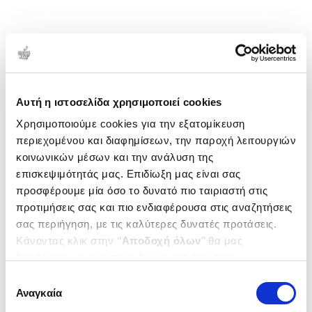
Αυτή η ιστοσελίδα χρησιμοποιεί cookies
Χρησιμοποιούμε cookies για την εξατομίκευση
περιεχομένου και διαφημίσεων, την παροχή λειτουργιών
κοινωνικών μέσων και την ανάλυση της
επισκεψιμότητάς μας. Επιδίωξη μας είναι σας
προσφέρουμε μία όσο το δυνατό πιο ταιριαστή στις
προτιμήσεις σας και πιο ενδιαφέρουσα στις αναζητήσεις
σας περιήγηση, με τις καλύτερες δυνατές προτάσεις.
Κάνοντας κλικ στην ‘’
Αποδοχή όλων
’’ θα μας
βοηθήσετε να ανταποκριθούμε στα παραπάνω.
Μπορείτε επίσης να επεξεργαστείτε ποια cookies σας
Επιλογή
ενδιαφέρουν και να επιλέξετε από τα παρακάτω με την
Αναγκαία
συγκατάθεσης
‘’
Αποδοχή επιλογών
΄΄και να ενημερωθείτε σχετικά με