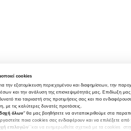
μοποιεί cookies
ια την εξατομίκευση περιεχομένου και διαφημίσεων, την παρο
έσων και την ανάλυση της επισκεψιμότητάς μας. Επιδίωξη μας 
υνατό πιο ταιριαστή στις προτιμήσεις σας και πιο ενδιαφέρουσα
η, με τις καλύτερες δυνατές προτάσεις.
δοχή όλων
’’ θα μας βοηθήσετε να ανταποκριθούμε στα παρα
ργαστείτε ποια cookies σας ενδιαφέρουν και να επιλέξετε από
χή επιλογών
΄΄και να ενημερωθείτε σχετικά με τα cookies στ