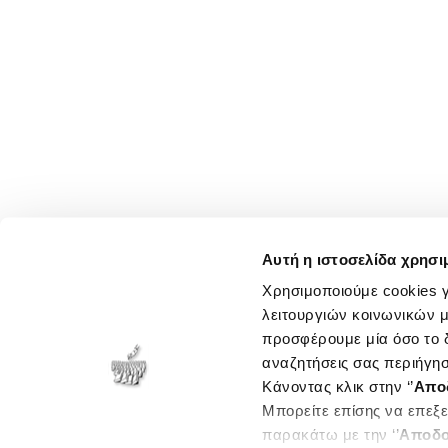
Αυτή η ιστοσελίδα χρησι
Χρησιμοποιούμε cookies γ
λειτουργιών κοινωνικών μ
προσφέρουμε μία όσο το δ
αναζητήσεις σας περιήγησ
Κάνοντας κλικ στην ‘’
Απο
Μπορείτε επίσης να επεξε
παρακάτω με την ‘’
Αποδο