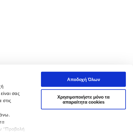
Αποδοχή Όλων
χή
είναι σας
Χρησιμοποιήστε μόνο τα
 στις
απαραίτητα cookies
πάνω.
 τα
ην ‘’Προβολή