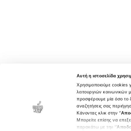
Αυτή η ιστοσελίδα χρησι
Χρησιμοποιούμε cookies γ
λειτουργιών κοινωνικών μ
προσφέρουμε μία όσο το δ
αναζητήσεις σας περιήγησ
Κάνοντας κλικ στην ‘’
Απο
Μπορείτε επίσης να επεξε
παρακάτω με την ‘’
Αποδο