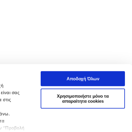
Αποδοχή Όλων
χή
είναι σας
Χρησιμοποιήστε μόνο τα
 στις
απαραίτητα cookies
πάνω.
 τα
ην ‘’Προβολή