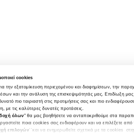
μοποιεί cookies
ια την εξατομίκευση περιεχομένου και διαφημίσεων, την παρο
έσων και την ανάλυση της επισκεψιμότητάς μας. Επιδίωξη μας 
υνατό πιο ταιριαστή στις προτιμήσεις σας και πιο ενδιαφέρουσα
η, με τις καλύτερες δυνατές προτάσεις.
δοχή όλων
’’ θα μας βοηθήσετε να ανταποκριθούμε στα παρα
ργαστείτε ποια cookies σας ενδιαφέρουν και να επιλέξετε από
χή επιλογών
΄΄και να ενημερωθείτε σχετικά με τα cookies στ