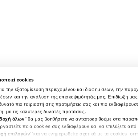
μοποιεί cookies
ια την εξατομίκευση περιεχομένου και διαφημίσεων, την παρο
έσων και την ανάλυση της επισκεψιμότητάς μας. Επιδίωξη μας 
υνατό πιο ταιριαστή στις προτιμήσεις σας και πιο ενδιαφέρουσα
η, με τις καλύτερες δυνατές προτάσεις.
δοχή όλων
’’ θα μας βοηθήσετε να ανταποκριθούμε στα παρα
ργαστείτε ποια cookies σας ενδιαφέρουν και να επιλέξετε από
χή επιλογών
΄΄και να ενημερωθείτε σχετικά με τα cookies στ