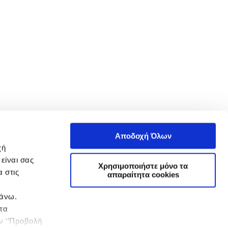
Αποδοχή Όλων
χή
είναι σας
Χρησιμοποιήστε μόνο τα
 στις
απαραίτητα cookies
πάνω.
 τα
ην ‘’Προβολή