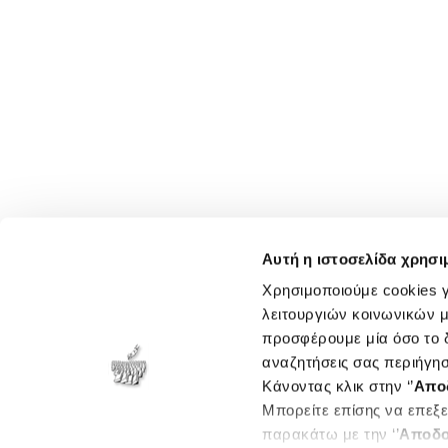
Αυτή η ιστοσελίδα χρησι
Χρησιμοποιούμε cookies γ
λειτουργιών κοινωνικών μ
προσφέρουμε μία όσο το δ
αναζητήσεις σας περιήγησ
Κάνοντας κλικ στην ‘’
Απο
Μπορείτε επίσης να επεξε
παρακάτω με την ‘’
Αποδο