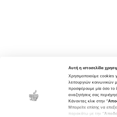
Αυτή η ιστοσελίδα χρησι
Χρησιμοποιούμε cookies γ
λειτουργιών κοινωνικών μ
προσφέρουμε μία όσο το δ
αναζητήσεις σας περιήγησ
Κάνοντας κλικ στην ‘’
Απο
Μπορείτε επίσης να επεξε
παρακάτω με την ‘’
Αποδο