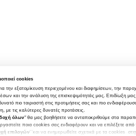
μοποιεί cookies
ια την εξατομίκευση περιεχομένου και διαφημίσεων, την παρο
έσων και την ανάλυση της επισκεψιμότητάς μας. Επιδίωξη μας 
υνατό πιο ταιριαστή στις προτιμήσεις σας και πιο ενδιαφέρουσα
η, με τις καλύτερες δυνατές προτάσεις.
δοχή όλων
’’ θα μας βοηθήσετε να ανταποκριθούμε στα παρα
ργαστείτε ποια cookies σας ενδιαφέρουν και να επιλέξετε από
χή επιλογών
΄΄και να ενημερωθείτε σχετικά με τα cookies στ