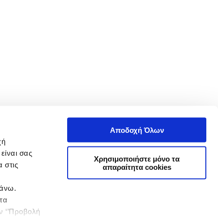
Αποδοχή Όλων
χή
είναι σας
Χρησιμοποιήστε μόνο τα
 στις
απαραίτητα cookies
πάνω.
 τα
ην ‘’Προβολή