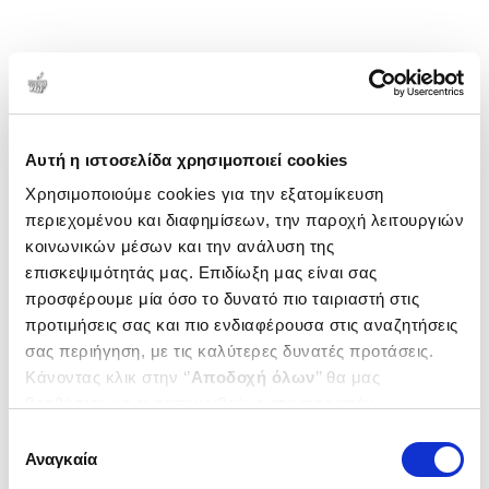
Αυτή η ιστοσελίδα χρησιμοποιεί cookies
Χρησιμοποιούμε cookies για την εξατομίκευση
περιεχομένου και διαφημίσεων, την παροχή λειτουργιών
κοινωνικών μέσων και την ανάλυση της
επισκεψιμότητάς μας. Επιδίωξη μας είναι σας
προσφέρουμε μία όσο το δυνατό πιο ταιριαστή στις
προτιμήσεις σας και πιο ενδιαφέρουσα στις αναζητήσεις
σας περιήγηση, με τις καλύτερες δυνατές προτάσεις.
Κάνοντας κλικ στην ‘’
Αποδοχή όλων
’’ θα μας
βοηθήσετε να ανταποκριθούμε στα παραπάνω.
Μπορείτε επίσης να επεξεργαστείτε ποια cookies σας
Επιλογή
ενδιαφέρουν και να επιλέξετε από τα παρακάτω με την
Αναγκαία
συγκατάθεσης
‘’
Αποδοχή επιλογών
΄΄και να ενημερωθείτε σχετικά με