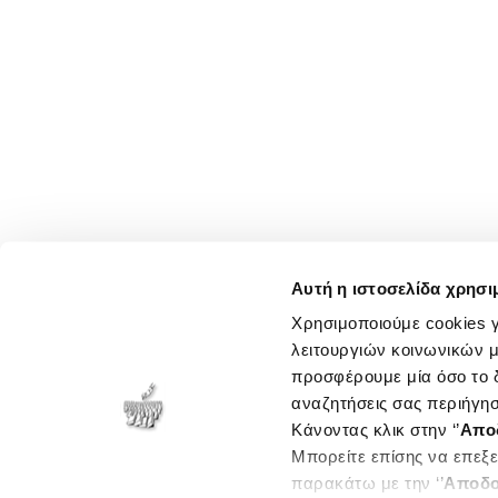
Αυτή η ιστοσελίδα χρησι
Χρησιμοποιούμε cookies γ
λειτουργιών κοινωνικών μ
προσφέρουμε μία όσο το δ
αναζητήσεις σας περιήγησ
Κάνοντας κλικ στην ‘’
Απο
Μπορείτε επίσης να επεξε
παρακάτω με την ‘’
Αποδο