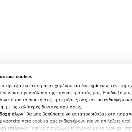
μοποιεί cookies
ια την εξατομίκευση περιεχομένου και διαφημίσεων, την παρο
έσων και την ανάλυση της επισκεψιμότητάς μας. Επιδίωξη μας 
υνατό πιο ταιριαστή στις προτιμήσεις σας και πιο ενδιαφέρουσα
η, με τις καλύτερες δυνατές προτάσεις.
δοχή όλων
’’ θα μας βοηθήσετε να ανταποκριθούμε στα παρα
ργαστείτε ποια cookies σας ενδιαφέρουν και να επιλέξετε από
χή επιλογών
΄΄και να ενημερωθείτε σχετικά με τα cookies στ