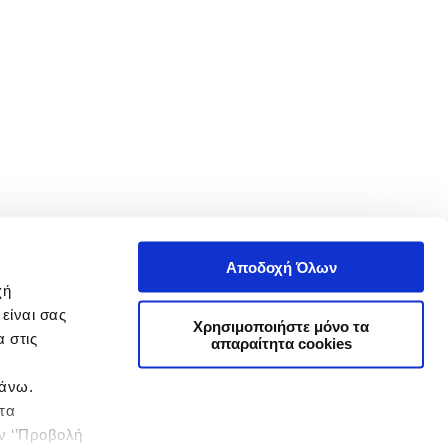
Αποδοχή Όλων
χή
είναι σας
Χρησιμοποιήστε μόνο τα
 στις
απαραίτητα cookies
πάνω.
 τα
ην ‘’Προβολή