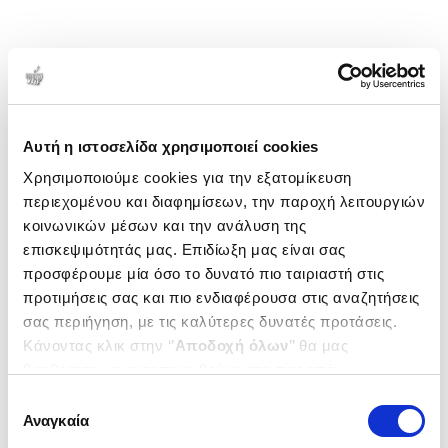
Αυτή η ιστοσελίδα χρησιμοποιεί cookies
Χρησιμοποιούμε cookies για την εξατομίκευση
περιεχομένου και διαφημίσεων, την παροχή λειτουργιών
κοινωνικών μέσων και την ανάλυση της
επισκεψιμότητάς μας. Επιδίωξη μας είναι σας
προσφέρουμε μία όσο το δυνατό πιο ταιριαστή στις
προτιμήσεις σας και πιο ενδιαφέρουσα στις αναζητήσεις
σας περιήγηση, με τις καλύτερες δυνατές προτάσεις.
Κάνοντας κλικ στην ‘’
Αποδοχή όλων
’’ θα μας
βοηθήσετε να ανταποκριθούμε στα παραπάνω.
Μπορείτε επίσης να επεξεργαστείτε ποια cookies σας
Επιλογή
ενδιαφέρουν και να επιλέξετε από τα παρακάτω με την
Αναγκαία
συγκατάθεσης
‘’
Αποδοχή επιλογών
΄΄και να ενημερωθείτε σχετικά με