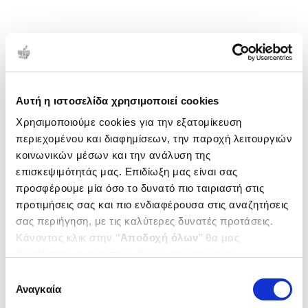
Αυτή η ιστοσελίδα χρησιμοποιεί cookies
Χρησιμοποιούμε cookies για την εξατομίκευση
περιεχομένου και διαφημίσεων, την παροχή λειτουργιών
κοινωνικών μέσων και την ανάλυση της
επισκεψιμότητάς μας. Επιδίωξη μας είναι σας
προσφέρουμε μία όσο το δυνατό πιο ταιριαστή στις
προτιμήσεις σας και πιο ενδιαφέρουσα στις αναζητήσεις
σας περιήγηση, με τις καλύτερες δυνατές προτάσεις.
Κάνοντας κλικ στην ‘’
Αποδοχή όλων
’’ θα μας
βοηθήσετε να ανταποκριθούμε στα παραπάνω.
Μπορείτε επίσης να επεξεργαστείτε ποια cookies σας
Επιλογή
ενδιαφέρουν και να επιλέξετε από τα παρακάτω με την
Αναγκαία
συγκατάθεσης
‘’
Αποδοχή επιλογών
΄΄και να ενημερωθείτε σχετικά με