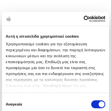
Αυτή η ιστοσελίδα χρησιμοποιεί cookies
Χρησιμοποιούμε cookies για την εξατομίκευση
περιεχομένου και διαφημίσεων, την παροχή λειτουργιών
κοινωνικών μέσων και την ανάλυση της
επισκεψιμότητάς μας. Επιδίωξη μας είναι σας
προσφέρουμε μία όσο το δυνατό πιο ταιριαστή στις
προτιμήσεις σας και πιο ενδιαφέρουσα στις αναζητήσεις
σας περιήγηση, με τις καλύτερες δυνατές προτάσεις.
Κάνοντας κλικ στην ‘’
Αποδοχή όλων
’’ θα μας
βοηθήσετε να ανταποκριθούμε στα παραπάνω.
Μπορείτε επίσης να επεξεργαστείτε ποια cookies σας
Επιλογή
ενδιαφέρουν και να επιλέξετε από τα παρακάτω με την
Αναγκαία
συγκατάθεσης
‘’
Αποδοχή επιλογών
΄΄και να ενημερωθείτε σχετικά με