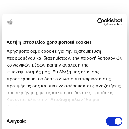
Αυτή η ιστοσελίδα χρησιμοποιεί cookies
Χρησιμοποιούμε cookies για την εξατομίκευση
περιεχομένου και διαφημίσεων, την παροχή λειτουργιών
κοινωνικών μέσων και την ανάλυση της
επισκεψιμότητάς μας. Επιδίωξη μας είναι σας
προσφέρουμε μία όσο το δυνατό πιο ταιριαστή στις
προτιμήσεις σας και πιο ενδιαφέρουσα στις αναζητήσεις
σας περιήγηση, με τις καλύτερες δυνατές προτάσεις.
Κάνοντας κλικ στην ‘’
Αποδοχή όλων
’’ θα μας
βοηθήσετε να ανταποκριθούμε στα παραπάνω.
Μπορείτε επίσης να επεξεργαστείτε ποια cookies σας
Επιλογή
ενδιαφέρουν και να επιλέξετε από τα παρακάτω με την
Αναγκαία
συγκατάθεσης
‘’
Αποδοχή επιλογών
΄΄και να ενημερωθείτε σχετικά με