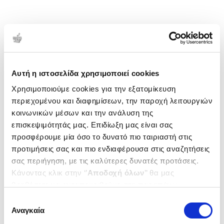
Αυτή η ιστοσελίδα χρησιμοποιεί cookies
Χρησιμοποιούμε cookies για την εξατομίκευση
περιεχομένου και διαφημίσεων, την παροχή λειτουργιών
κοινωνικών μέσων και την ανάλυση της
επισκεψιμότητάς μας. Επιδίωξη μας είναι σας
προσφέρουμε μία όσο το δυνατό πιο ταιριαστή στις
προτιμήσεις σας και πιο ενδιαφέρουσα στις αναζητήσεις
σας περιήγηση, με τις καλύτερες δυνατές προτάσεις.
Κάνοντας κλικ στην ‘’
Αποδοχή όλων
’’ θα μας
βοηθήσετε να ανταποκριθούμε στα παραπάνω.
Μπορείτε επίσης να επεξεργαστείτε ποια cookies σας
Επιλογή
ενδιαφέρουν και να επιλέξετε από τα παρακάτω με την
Αναγκαία
συγκατάθεσης
‘’
Αποδοχή επιλογών
΄΄και να ενημερωθείτε σχετικά με