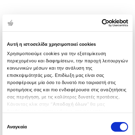
Αυτή η ιστοσελίδα χρησιμοποιεί cookies
Χρησιμοποιούμε cookies για την εξατομίκευση
περιεχομένου και διαφημίσεων, την παροχή λειτουργιών
κοινωνικών μέσων και την ανάλυση της
επισκεψιμότητάς μας. Επιδίωξη μας είναι σας
προσφέρουμε μία όσο το δυνατό πιο ταιριαστή στις
προτιμήσεις σας και πιο ενδιαφέρουσα στις αναζητήσεις
σας περιήγηση, με τις καλύτερες δυνατές προτάσεις.
Κάνοντας κλικ στην ‘’
Αποδοχή όλων
’’ θα μας
βοηθήσετε να ανταποκριθούμε στα παραπάνω.
Μπορείτε επίσης να επεξεργαστείτε ποια cookies σας
Επιλογή
ενδιαφέρουν και να επιλέξετε από τα παρακάτω με την
Αναγκαία
συγκατάθεσης
‘’
Αποδοχή επιλογών
΄΄και να ενημερωθείτε σχετικά με