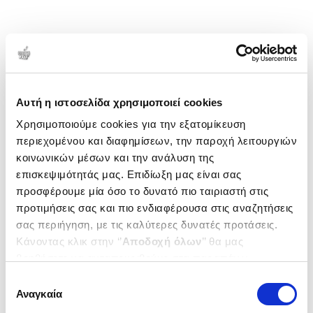
Αυτή η ιστοσελίδα χρησιμοποιεί cookies
Χρησιμοποιούμε cookies για την εξατομίκευση
περιεχομένου και διαφημίσεων, την παροχή λειτουργιών
κοινωνικών μέσων και την ανάλυση της
επισκεψιμότητάς μας. Επιδίωξη μας είναι σας
προσφέρουμε μία όσο το δυνατό πιο ταιριαστή στις
προτιμήσεις σας και πιο ενδιαφέρουσα στις αναζητήσεις
σας περιήγηση, με τις καλύτερες δυνατές προτάσεις.
Κάνοντας κλικ στην ‘’
Αποδοχή όλων
’’ θα μας
βοηθήσετε να ανταποκριθούμε στα παραπάνω.
Μπορείτε επίσης να επεξεργαστείτε ποια cookies σας
Επιλογή
ενδιαφέρουν και να επιλέξετε από τα παρακάτω με την
Αναγκαία
συγκατάθεσης
‘’
Αποδοχή επιλογών
΄΄και να ενημερωθείτε σχετικά με